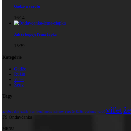
Gadžo u varošu
16:14
Jak śe kupuje ľetna čapka
15:39
Kategórie
Gadžo
Ružin
Viľet
Ženy
Tagy
viľet
ž
autobus
dim
gadžo
hori
hotel
mesto
nákupy
papuče
Ružin
uceknuc
varoš
FS Ondavčanka
MENU