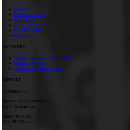
DOMOV
DISKOGRAFIA
ČEPČENIE
VYSTÚPENIA
CO NOVOHO
KONTAKT
CO NOVOHO
Jak śe u papučou z viľetu uceka
Gadžo u varošu
Jak śe kupuje ľetna čapka
KONTAKT
FS Ondavčanka
Bánovce nad Ondavou 191,
072 04 Michalovce
Nataša Hrabovská
+421 907 690 535