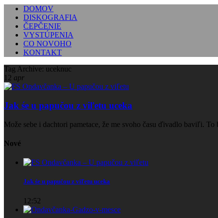
DOMOV
DISKOGRAFIA
ČEPČENIE
VYSTÚPENIA
CO NOVOHO
KONTAKT
Tag Archive: uceknuc
12
apr
Jak śe u papučou z viľetu uceka
Može sebe i dachtori pametace, že me svoho času ďivadlo baviľi. To bu
Nové
Jak śe u papučou z viľetu uceka
12:52