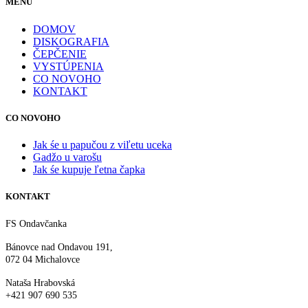
MENU
DOMOV
DISKOGRAFIA
ČEPČENIE
VYSTÚPENIA
CO NOVOHO
KONTAKT
CO NOVOHO
Jak śe u papučou z viľetu uceka
Gadžo u varošu
Jak śe kupuje ľetna čapka
KONTAKT
FS Ondavčanka
Bánovce nad Ondavou 191,
072 04 Michalovce
Nataša Hrabovská
+421 907 690 535